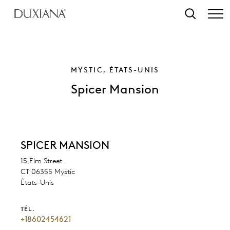
contenu principal
Recherche
MYSTIC, ÉTATS-UNIS
Spicer Mansion
SPICER MANSION
15 Elm Street
CT 06355 Mystic
États-Unis
TÉL.
+18602454621