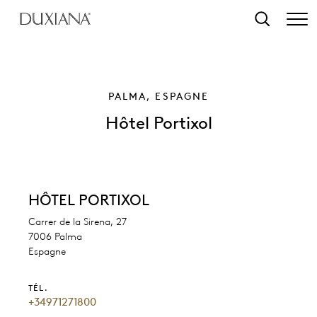
contenu principal
Recherche
PALMA, ESPAGNE
Hôtel Portixol
HÔTEL PORTIXOL
Carrer de la Sirena, 27
7006 Palma
Espagne
TÉL.
+34971271800