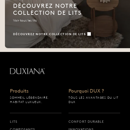
DÉCOUVREZ NOTRE
COLLECTION DE LITS
Voir tous les lits
DÉCOUVREZ NOTRE COLLECTION DE LITS
Retour à la page d’accueil
Produits
Pourquoi DUX ?
SOMMEIL LÉGENDAIRE.
TOUS LES AVANTAGES DU LIT
HABITAT LUXUEUX.
DUX
LITS
CONFORT DURABLE
COMPOSANTS
INNOVATIONS