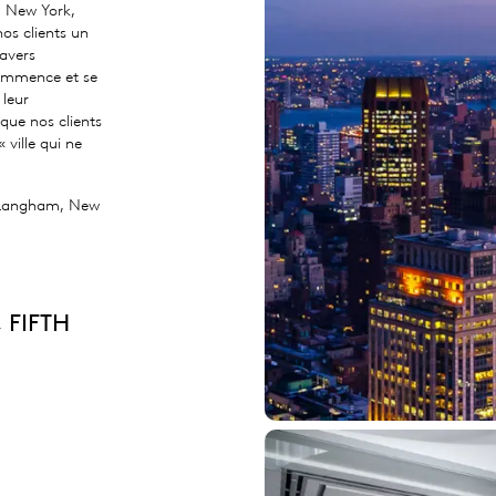
, New York,
os clients un
ravers
 commence et se
 leur
que nos clients
 ville qui ne
e Langham, New
 FIFTH