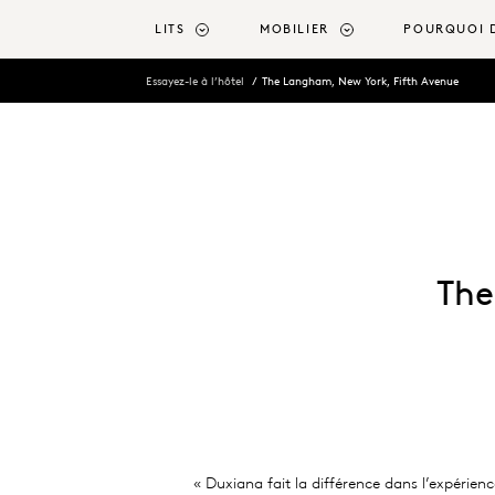
contenu principal
LITS
MOBILIER
POURQUOI 
Essayez-le à l’hôtel
The Langham, New York, Fifth Avenue
The
« Duxiana fait la différence dans l’expérie