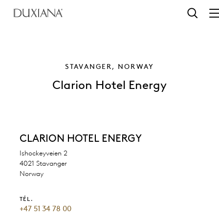
contenu principal
Recherc
STAVANGER, NORWAY
Clarion Hotel Energy
CLARION HOTEL ENERGY
Ishockeyveien 2
4021 Stavanger
Norway
TÉL.
+47 51 34 78 00