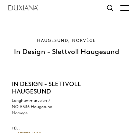
contenu principal
Recherche
HAUGESUND, NORVÈGE
In Design - Slettvoll Haugesund
IN DESIGN - SLETTVOLL
HAUGESUND
Longhammarveien 7
NO-5536 Haugesund
Norvège
TÉL.