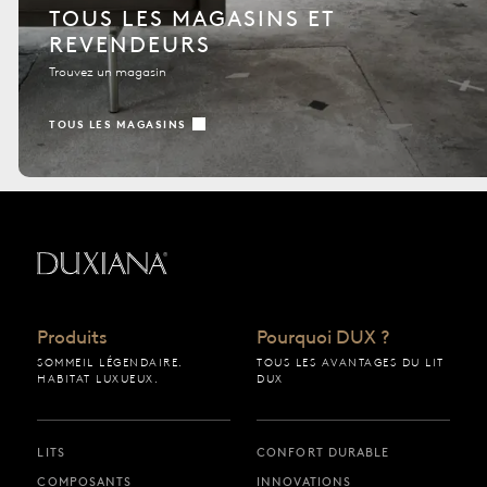
TOUS LES MAGASINS ET
REVENDEURS
Trouvez un magasin
TOUS LES MAGASINS
Retour à la page d’accueil
Produits
Pourquoi DUX ?
SOMMEIL LÉGENDAIRE.
TOUS LES AVANTAGES DU LIT
HABITAT LUXUEUX.
DUX
LITS
CONFORT DURABLE
COMPOSANTS
INNOVATIONS