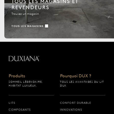
TOUS LES MAGASINS ET
REVENDEURS
Trouvez un magasin
TOUS LES MAGASINS
Retour à la page d’accueil
Produits
Pourquoi DUX ?
SOMMEIL LÉGENDAIRE.
TOUS LES AVANTAGES DU LIT
HABITAT LUXUEUX.
DUX
LITS
CONFORT DURABLE
COMPOSANTS
INNOVATIONS